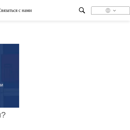
Связаться с нами
ли
и?