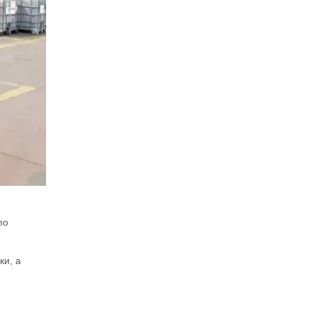
по
ки, а