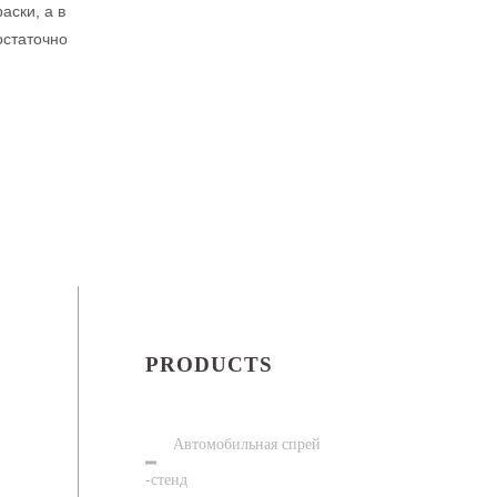
аски, а в
остаточно
PRODUCTS
Автомобильная спрей
-стенд