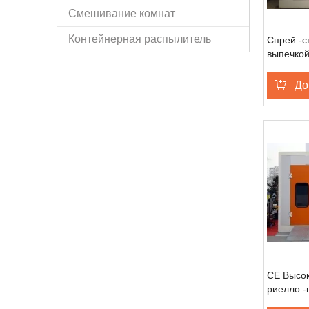
Смешивание комнат
Контейнерная распылитель
Спрей -с
выпечкой
автомоб
До
CE Высо
риелло -