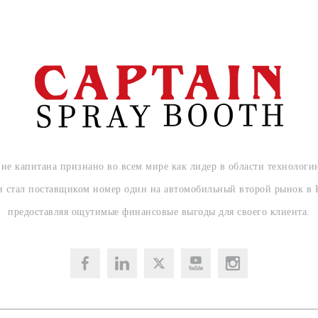
ие капитана признано во всем мире как лидер в области технологи
и стал поставщиком номер один на автомобильный второй рынок в 
предоставляя ощутимые финансовые выгоды для своего клиента.