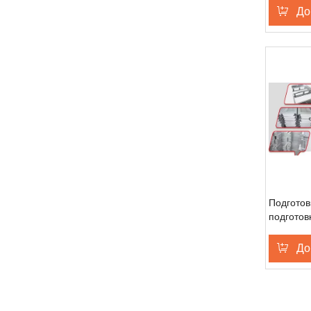
До
Подготов
подготов
корпуса
До
«