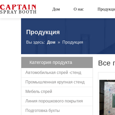
Дом
О нас
Продукц
Продукция
Вы здесь:
Дом
»
Продукция
Все 
Категория продукта
Автомобильная спрей -стенд
Промышленная крупная стенд
Мебель спрей
Линия порошкового покрытия
Подготовка бухты