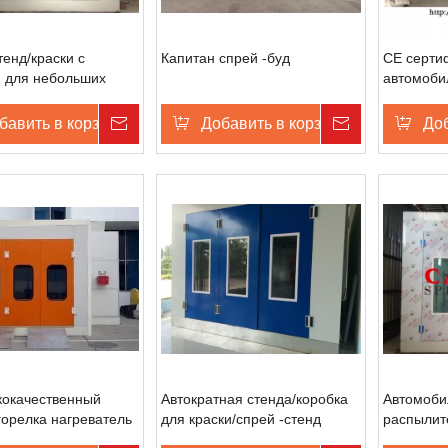
тенд/краски с
Капитан спрей -буд
CE серти
 для небольших
автомоби
илей
распылит
бавить в корзину
Запрос цены
Добавить в корзину
Запрос це
Доб
кокачественный
Автократная стенда/коробка
Автомоби
горелка нагреватель
для краски/спрей -стенд
распылит