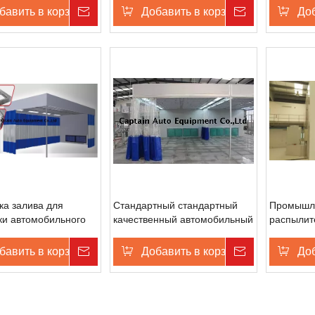
бавить в корзину
Запрос цены
Добавить в корзину
Запрос це
Доб
ка залива для
Стандартный стандартный
Промышл
ки автомобильного
качественный автомобильный
распылит
подготовка/стенд
бавить в корзину
Запрос цены
Добавить в корзину
Запрос це
Доб