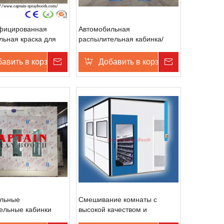
фицированная
Автомобильная
льная краска для
распылительная кабинка/
ель
кассовая кассета
ны
авить в корзину
Запрос цены
Добавить в корзину
Запрос цен
льные
Смешивание комнаты с
ельные кабинки
высокой качеством и
конкурентоспособной ценой